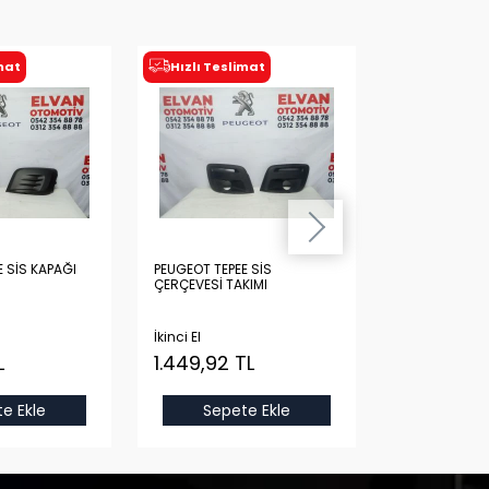
imat
Hızlı Teslimat
Hızlı Tesl
 SİS KAPAĞI
PEUGEOT TEPEE SİS
PEUGEOT TEPE
ÇERÇEVESİ TAKIMI
TAMPON BRAKE
İkinci El
İkinci El
L
1.449,92 TL
1.188,07
TL
e Ekle
Sepete Ekle
Sepet