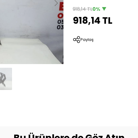
918,14 TL
0%
918,14 TL
Paylaş