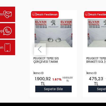
şim
imat
Hızlı Teslimat
Hızlı Tesl
pp
on
 (2011) SİS
PEUGEOT TEPEE SİS
PEUGEOT TEPE
IMI NİKELAJSIZ
ÇERÇEVESİ TAKIMI
BRAKETİ SOL (
İkinci El
İkinci El
1.208,03
1.900,92
1.933,23
475,23
1.65%
1.67%
TL
TL
TL
TL
e Ekle
Sepete Ekle
Sepet