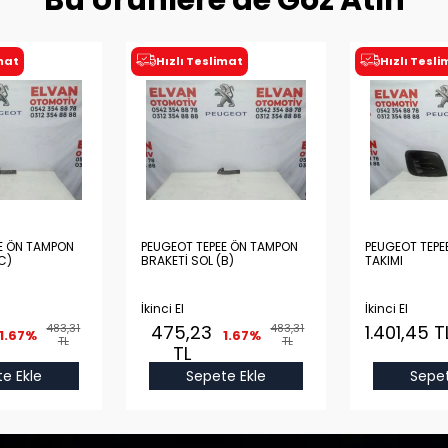
Bu Ürünlere de Göz Atın
imat
Hızlı Teslimat
Hızlı Tesl
E ÖN TAMPON
PEUGEOT TEPEE ÖN TAMPON
PEUGEOT TEPEE
C)
BRAKETİ SOL (B)
TAKIMI
İkinci El
İkinci El
483,31
475,23
483,31
1.401,45 T
1.67%
1.67%
TL
TL
TL
e Ekle
Sepete Ekle
Sepet