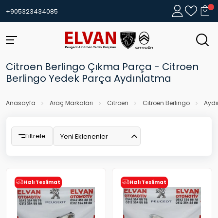
+905323434085
Citroen Berlingo Çıkma Parça - Citroen
Berlingo Yedek Parça Aydınlatma
Anasayfa
Araç Markaları
Citroen
Citroen Berlingo
Ayd
Filtrele
Yeni Eklenenler
Hızlı Teslimat
Hızlı Teslimat