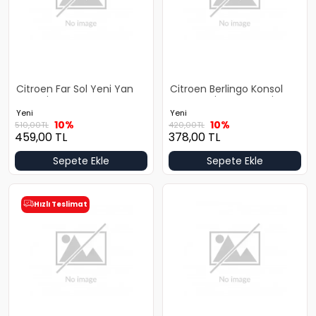
Citroen Far Sol Yeni Yan
Citroen Berlingo Konsol
Sanayi
Orta Yeni Yan Sanayi
Yeni
Yeni
10%
10%
510,00
TL
420,00
TL
459,00
TL
378,00
TL
Sepete Ekle
Sepete Ekle
Hızlı Teslimat