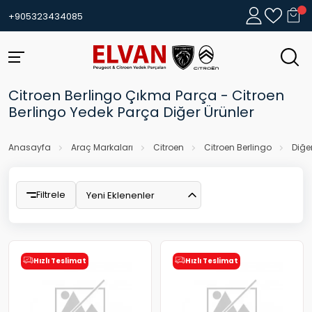
+905323434085
Citroen Berlingo Çıkma Parça - Citroen
Berlingo Yedek Parça Diğer Ürünler
Anasayfa
Araç Markaları
Citroen
Citroen Berlingo
Diğe
Filtrele
Yeni Eklenenler
Hızlı Teslimat
Hızlı Teslimat