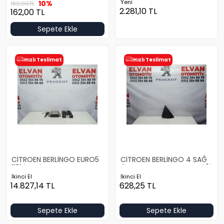
Yeni
10%
180,00
TL
2.281,10
TL
162,00
TL
Sepete Ekle
Hızlı Teslimat
Hızlı Teslimat
CİTROEN BERLİNGO EURO5
CİTROEN BERLİNGO 4 SAĞ
115'LİK BSİ TAKIMI
ÖN KLELEBEK CAMI PLASTİĞİ
İkinci El
İkinci El
14.827,14
TL
628,25
TL
Sepete Ekle
Sepete Ekle