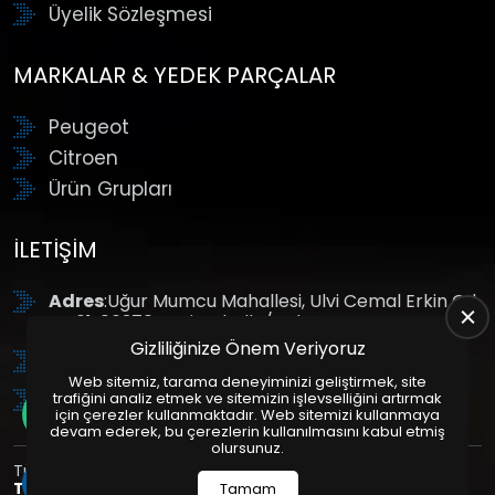
Üyelik Sözleşmesi
MARKALAR & YEDEK PARÇALAR
Peugeot
Citroen
Ürün Grupları
İLETIŞIM
Adres
:Uğur Mumcu Mahallesi, Ulvi Cemal Erkin Cd.
No:61, 06370 Yenimahalle/Ankara
Gizliliğinize Önem Veriyoruz
Tel
: +90 (312) 354 8888
Web sitemiz, tarama deneyiminizi geliştirmek, site
GSM
: +90 (532) 343 4085
trafiğini analiz etmek ve sitemizin işlevselliğini artırmak
için çerezler kullanmaktadır. Web sitemizi kullanmaya
devam ederek, bu çerezlerin kullanılmasını kabul etmiş
olursunuz.
Tüm Hakları Saklıdır. | Bu site Us Yazılım
Kurumsal Web
Tasarım
ve
E-Ticaret
Paketleri ile Hazırlanmıştır. © 2025
Tamam