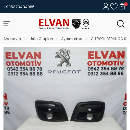
+905323434085
Anasayfa
Ürün Grupları
Aydınlatma
CİTROEN BERLİNGO SİS