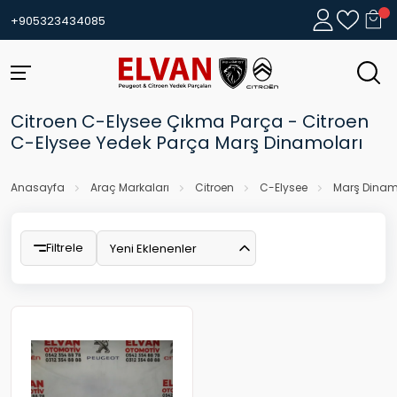
+905323434085
Citroen C-Elysee Çıkma Parça - Citroen
C-Elysee Yedek Parça Marş Dinamoları
Anasayfa
Araç Markaları
Citroen
C-Elysee
Marş Dinam
Filtrele
Yeni Eklenenler