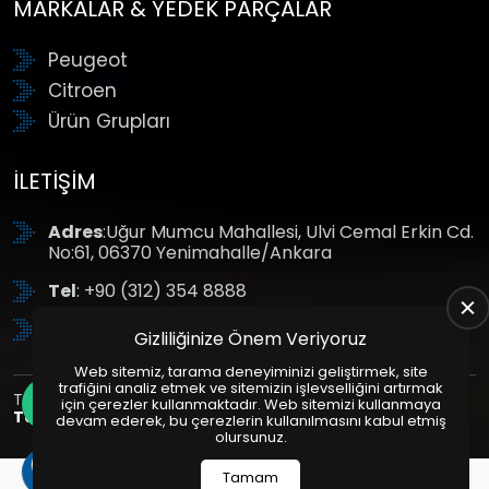
MARKALAR & YEDEK PARÇALAR
Peugeot
Citroen
Ürün Grupları
İLETIŞIM
Adres
:Uğur Mumcu Mahallesi, Ulvi Cemal Erkin Cd.
No:61, 06370 Yenimahalle/Ankara
Tel
: +90 (312) 354 8888
GSM
: +90 (532) 343 4085
Gizliliğinize Önem Veriyoruz
Web sitemiz, tarama deneyiminizi geliştirmek, site
trafiğini analiz etmek ve sitemizin işlevselliğini artırmak
Tüm Hakları Saklıdır. | Bu site Us Yazılım
Kurumsal Web
için çerezler kullanmaktadır. Web sitemizi kullanmaya
Tasarım
ve
E-Ticaret
Paketleri ile Hazırlanmıştır. © 2025
devam ederek, bu çerezlerin kullanılmasını kabul etmiş
olursunuz.
Tamam