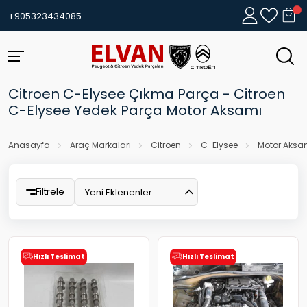
+905323434085
Citroen C-Elysee Çıkma Parça - Citroen
C-Elysee Yedek Parça Motor Aksamı
Anasayfa
Araç Markaları
Citroen
C-Elysee
Motor Aksa
Filtrele
Yeni Eklenenler
Hızlı Teslimat
Hızlı Teslimat