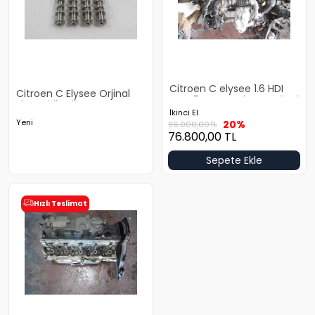
Citroen C elysee 1.6 HDI
Citroen C Elysee Orjinal
Euro 5 Motor Çıkma Orjinal
Eksantirik Mili
İkinci El
Yeni
20%
96.000,00
TL
76.800,00
TL
Sepete Ekle
Hızlı Teslimat