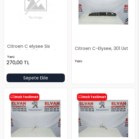
Citroen C elysee Sis
Citroen C-Elysee, 301 Üst
Kapağı Nikelajlı Sol Yeni
Panel Sacı
Yan Sanayi
Yeni
Yeni
270,00
TL
Sepete Ekle
Hızlı Teslimat
Hızlı Teslimat