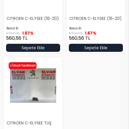
CİTROEN C-ELYSEE (16-20)
CİTROEN C-ELYSEE (16-20)
SAĞ KAPUT MENTEŞESİ
SOL KAPUT MENTEŞESİ
İkinci El
İkinci El
1.67%
1.67%
570,07
TL
570,07
TL
560,56
TL
560,56
TL
Sepete Ekle
Sepete Ekle
Hızlı Teslimat
CİTROEN C-ELYSEE TUŞ
TAKIMI ve ÇERÇEVESİ