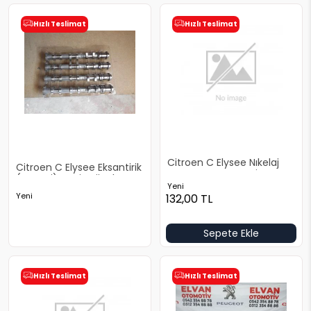
Hızlı Teslimat
Hızlı Teslimat
Citroen C Elysee Nıkelaj
Citroen C Elysee Eksantirik
Orta Tampon Yeni Yan
(Tanesi) Yeni Orjinal
Sanayi
Yeni
Yeni
132,00
TL
Sepete Ekle
Hızlı Teslimat
Hızlı Teslimat