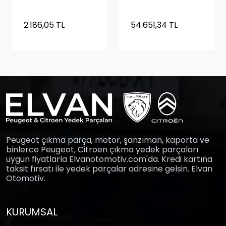
DOLU MOTOR SIFIR
ORİJİNAL TURBOSUZ
(PİSTON, KRANK, YAĞ
2.186,05 TL
54.651,34 TL
POMPASI , KARTEL
ÜZERİNDE)
Peugeot çıkma parça, motor, şanzıman, kaporta ve
binlerce Peugeot, Citroen çıkma yedek parçaları
uygun fiyatlarla Elvanotomotiv.com'da. Kredi kartına
taksit fırsatı ile yedek parçalar adresine gelsin. Elvan
Otomotiv.
KURUMSAL