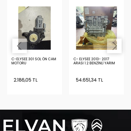
C-ELYSEE 301 SOL ÖN CAM
C- ELYSEE 2013- 2017
MOTORU
ARASI 1.2 BENZİNLİ YARIM
DOLU MOTOR SIFIR
ORİJİNAL TURBOSUZ
(PİSTON, KRANK, YAĞ
2.186,05 TL
54.651,34 TL
POMPASI , KARTEL
ÜZERİNDE)