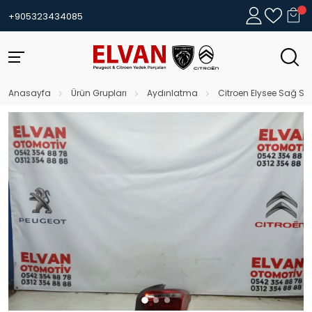
+905323434085
Anasayfa
Ürün Grupları
Aydınlatma
Citroen Elysee Sağ Sto