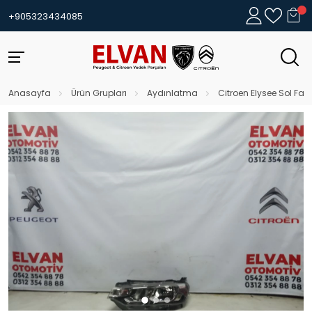
+905323434085
Anasayfa
Ürün Grupları
Aydınlatma
Citroen Elysee Sol Far 