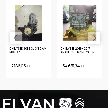
C-ELYSEE 301 SOL ÖN CAM
C- ELYSEE 2013- 2017
MOTORU
ARASI 1.2 BENZİNLİ YARIM
DOLU MOTOR SIFIR
ORİJİNAL TURBOSUZ
(PİSTON, KRANK, YAĞ
2.186,05 TL
54.651,34 TL
POMPASI , KARTEL
ÜZERİNDE)