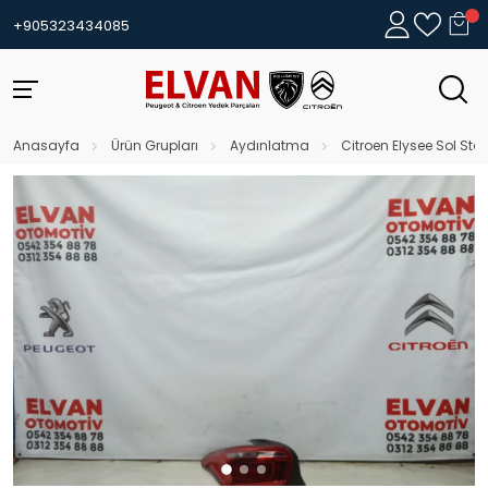
+905323434085
Anasayfa
Ürün Grupları
Aydınlatma
Citroen Elysee Sol Sto