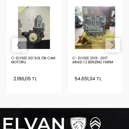
C-ELYSEE 301 SOL ÖN CAM
C- ELYSEE 2013- 2017
MOTORU
ARASI 1.2 BENZİNLİ YARIM
DOLU MOTOR SIFIR
ORİJİNAL TURBOSUZ
(PİSTON, KRANK, YAĞ
2.186,05 TL
54.651,34 TL
POMPASI , KARTEL
ÜZERİNDE)