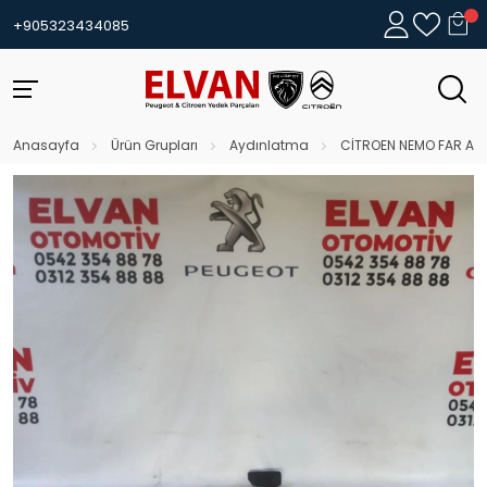
+905323434085
Anasayfa
Ürün Grupları
Aydınlatma
CİTROEN NEMO FAR AYA