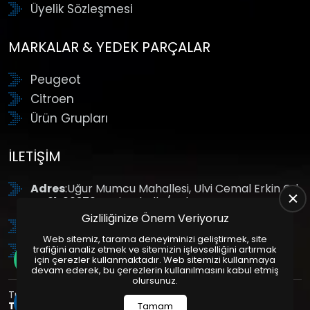
Üyelik Sözleşmesi
MARKALAR & YEDEK PARÇALAR
Peugeot
Citroen
Ürün Grupları
İLETIŞIM
Adres
:Uğur Mumcu Mahallesi, Ulvi Cemal Erkin Cd.
No:61, 06370 Yenimahalle/Ankara
Gizliliğinize Önem Veriyoruz
Tel
: +90 (312) 354 8888
Web sitemiz, tarama deneyiminizi geliştirmek, site
GSM
: +90 (532) 343 4085
trafiğini analiz etmek ve sitemizin işlevselliğini artırmak
için çerezler kullanmaktadır. Web sitemizi kullanmaya
devam ederek, bu çerezlerin kullanılmasını kabul etmiş
olursunuz.
Tüm Hakları Saklıdır. | Bu site Us Yazılım
Kurumsal Web
Tasarım
ve
E-Ticaret
Paketleri ile Hazırlanmıştır. © 2025
Tamam