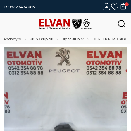
+905323434085
Anasayfa
Ürün Grupları
Diğer Ürünler
CİTROEN NEMO SİGORT