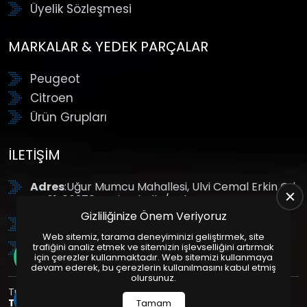
Üyelik Sözleşmesi
MARKALAR & YEDEK PARÇALAR
Peugeot
Citroen
Ürün Grupları
İLETIŞIM
Adres
:Uğur Mumcu Mahallesi, Ulvi Cemal Erkin Cd.
No:61, 06370 Yenimahalle/Ankara
Gizliliğinize Önem Veriyoruz
Tel
: +90 (312) 354 8888
Web sitemiz, tarama deneyiminizi geliştirmek, site
GSM
: +90 (532) 343 4085
trafiğini analiz etmek ve sitemizin işlevselliğini artırmak
için çerezler kullanmaktadır. Web sitemizi kullanmaya
devam ederek, bu çerezlerin kullanılmasını kabul etmiş
olursunuz.
Tüm Hakları Saklıdır. | Bu site Us Yazılım
Kurumsal Web
Tasarım
ve
E-Ticaret
Paketleri ile Hazırlanmıştır. © 2025
Tamam