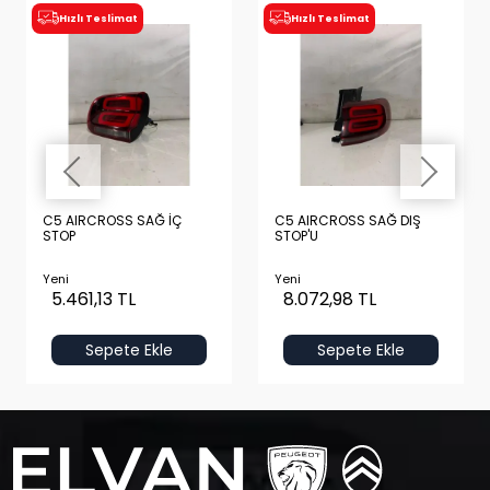
Hızlı Teslimat
Hızlı Teslimat
C5 AIRCROSS SAĞ İÇ
C5 AIRCROSS SAĞ DIŞ
STOP
STOP'U
Yeni
Yeni
5.461,13 TL
8.072,98 TL
Sepete Ekle
Sepete Ekle