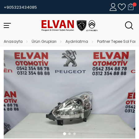
+905323434085
Anasayfa
Ürün Grupları
Aydınlatma
Partner Tepee Sol Far 