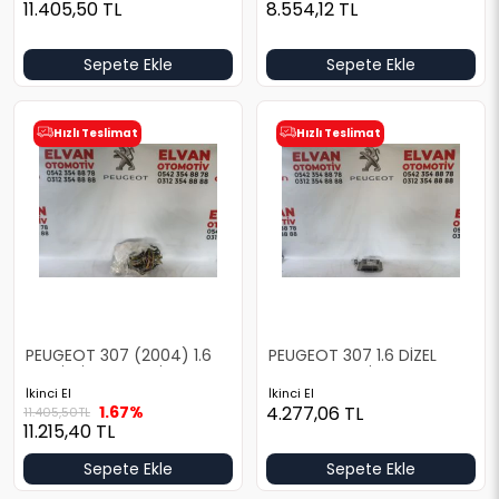
11.405,50
TL
8.554,12
TL
Sepete Ekle
Sepete Ekle
Hızlı Teslimat
Hızlı Teslimat
PEUGEOT 307 (2004) 1.6
PEUGEOT 307 1.6 DİZEL
BENZİNLİ OTOMATİK ANA
MOTOR BEYNİ
TESİSAT
İkinci El
İkinci El
1.67%
4.277,06
TL
11.405,50
TL
11.215,40
TL
Sepete Ekle
Sepete Ekle