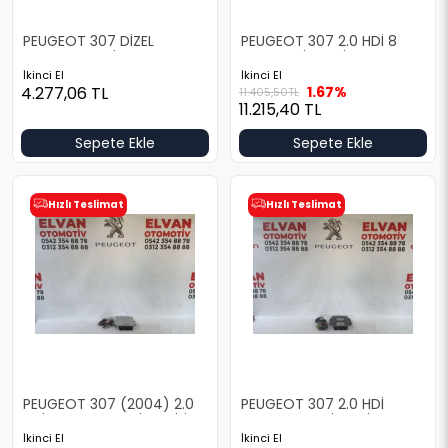
PEUGEOT 307 DİZEL
PEUGEOT 307 2.0 HDİ 8
MOTOR BEYNİ
SUBAP BSİ BEYNİ
İkinci El
İkinci El
4.277,06
TL
1.67%
11.405,50
TL
11.215,40
TL
Sepete Ekle
Sepete Ekle
Hızlı Teslimat
Hızlı Teslimat
PEUGEOT 307 (2004) 2.0
PEUGEOT 307 2.0 HDİ
HDİ MOTOR BEYNİ ve KİLİT
MOTOR BEYNİ ve ŞİFRE
ŞİFRESİ
İkinci El
İkinci El