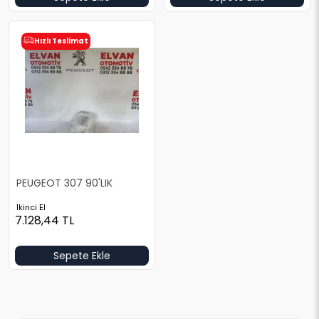
Hızlı Teslimat
PEUGEOT 307 90'LIK
MOTOR TESİSATI
İkinci El
7.128,44
TL
Sepete Ekle