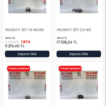
PEUGEOT 307 1.6 HDİ BSİ
PEUGEOT 307 2.0 HDİ
BEYİN TAKIMI
MOTOR BEYNİ VE ŞİFRE
İkinci El
İkinci El
1.67%
17.108,24
TL
11.405,50
TL
11.215,40
TL
Sepete Ekle
Sepete Ekle
Hızlı Teslimat
Hızlı Teslimat