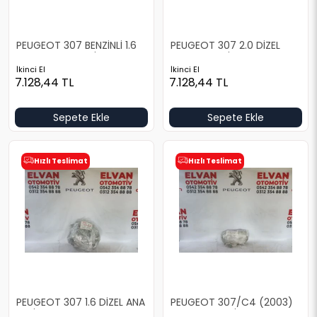
PEUGEOT 307 BENZİNLİ 1.6
PEUGEOT 307 2.0 DİZEL
NFV MOTOR TESİSATI
MOTOR TESİSATI
İkinci El
İkinci El
7.128,44
TL
7.128,44
TL
Sepete Ekle
Sepete Ekle
Hızlı Teslimat
Hızlı Teslimat
PEUGEOT 307 1.6 DİZEL ANA
PEUGEOT 307/C4 (2003)
TESİSAT
SOL ŞASE TESİSATI