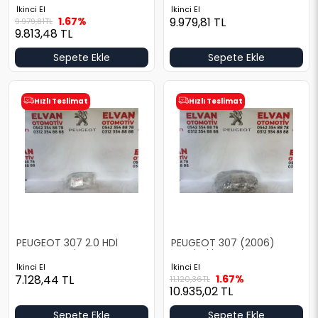
İkinci El
İkinci El
1.67%
9.979,81
TL
9.979,81
TL
9.813,48
TL
Sepete Ekle
Sepete Ekle
Hızlı Teslimat
Hızlı Teslimat
PEUGEOT 307 2.0 HDİ
PEUGEOT 307 (2006)
MOTOR TESİSATI
BENZİNLİ İÇ TESİSAT
İkinci El
İkinci El
7.128,44
TL
1.67%
11.120,36
TL
10.935,02
TL
Sepete Ekle
Sepete Ekle