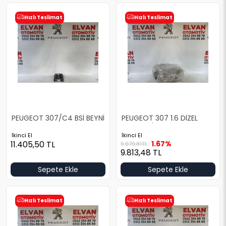
Hızlı Teslimat
Hızlı Teslimat
PEUGEOT 307/C4 BSİ BEYNİ
PEUGEOT 307 1.6 DİZEL
ŞASE TESİSATI
İkinci El
İkinci El
11.405,50
TL
1.67%
9.979,81
TL
9.813,48
TL
Sepete Ekle
Sepete Ekle
Hızlı Teslimat
Hızlı Teslimat