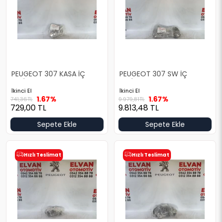
PEUGEOT 307 KASA İÇ
PEUGEOT 307 SW İÇ
TESİSATI
TESİSAT
İkinci El
İkinci El
1.67%
1.67%
741,36
TL
9.979,81
TL
729,00
TL
9.813,48
TL
Sepete Ekle
Sepete Ekle
Hızlı Teslimat
Hızlı Teslimat