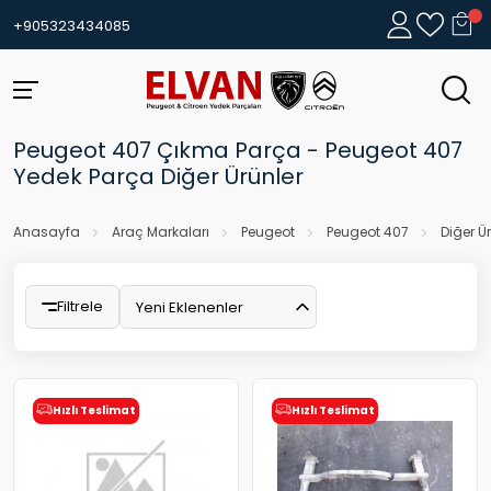
+905323434085
Peugeot 407 Çıkma Parça - Peugeot 407
Yedek Parça Diğer Ürünler
Anasayfa
Araç Markaları
Peugeot
Peugeot 407
Diğer Ü
Filtrele
Yeni Eklenenler
Hızlı Teslimat
Hızlı Teslimat