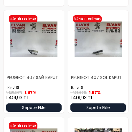
Hızlı Teslimat
Hızlı Teslimat
PEUGEOT 407 SAĞ KAPUT
PEUGEOT 407 SOL KAPUT
MENTEŞESİ
MENTEŞESİ
İkinci El
İkinci El
1.67%
1.67%
1.425,69
TL
1.425,69
TL
1.401,93
TL
1.401,93
TL
Sepete Ekle
Sepete Ekle
Hızlı Teslimat