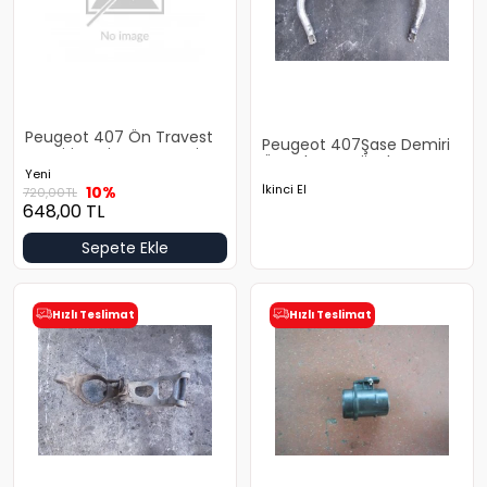
Peugeot 407 Ön Travest
Peugeot 407Şase Demiri
Demiri Yeni Yan Sanayi
Ön Çıkma Orjinal
Yeni
İkinci El
10%
720,00
TL
648,00
TL
Sepete Ekle
Hızlı Teslimat
Hızlı Teslimat