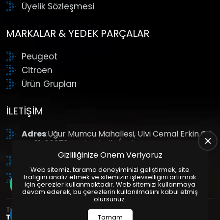
Üyelik Sözleşmesi
MARKALAR & YEDEK PARÇALAR
Peugeot
Citroen
Ürün Grupları
İLETIŞIM
Adres
:Uğur Mumcu Mahallesi, Ulvi Cemal Erkin Cd.
No:61, 06370 Yenimahalle/Ankara
Gizliliğinize Önem Veriyoruz
Tel
: +90 (312) 354 8888
Web sitemiz, tarama deneyiminizi geliştirmek, site
GSM
: +90 (532) 343 4085
trafiğini analiz etmek ve sitemizin işlevselliğini artırmak
için çerezler kullanmaktadır. Web sitemizi kullanmaya
devam ederek, bu çerezlerin kullanılmasını kabul etmiş
olursunuz.
Tüm Hakları Saklıdır. | Bu site Us Yazılım
Kurumsal Web
Tasarım
ve
E-Ticaret
Paketleri ile Hazırlanmıştır. © 2025
Tamam