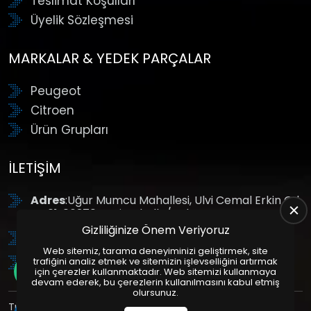
Teslimat Koşulları
Üyelik Sözleşmesi
MARKALAR & YEDEK PARÇALAR
Peugeot
Citroen
Ürün Grupları
İLETIŞIM
Adres
:Uğur Mumcu Mahallesi, Ulvi Cemal Erkin Cd.
No:61, 06370 Yenimahalle/Ankara
Gizliliğinize Önem Veriyoruz
Tel
: +90 (312) 354 8888
Web sitemiz, tarama deneyiminizi geliştirmek, site
GSM
: +90 (532) 343 4085
trafiğini analiz etmek ve sitemizin işlevselliğini artırmak
için çerezler kullanmaktadır. Web sitemizi kullanmaya
devam ederek, bu çerezlerin kullanılmasını kabul etmiş
olursunuz.
Tüm Hakları Saklıdır. | Bu site Us Yazılım
Kurumsal Web