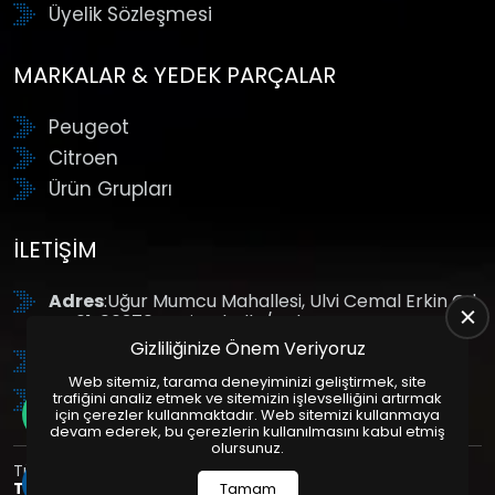
Üyelik Sözleşmesi
MARKALAR & YEDEK PARÇALAR
Peugeot
Citroen
Ürün Grupları
İLETIŞIM
Adres
:Uğur Mumcu Mahallesi, Ulvi Cemal Erkin Cd.
No:61, 06370 Yenimahalle/Ankara
Gizliliğinize Önem Veriyoruz
Tel
: +90 (312) 354 8888
Web sitemiz, tarama deneyiminizi geliştirmek, site
GSM
: +90 (532) 343 4085
trafiğini analiz etmek ve sitemizin işlevselliğini artırmak
için çerezler kullanmaktadır. Web sitemizi kullanmaya
devam ederek, bu çerezlerin kullanılmasını kabul etmiş
olursunuz.
Tüm Hakları Saklıdır. | Bu site Us Yazılım
Kurumsal Web
Tasarım
ve
E-Ticaret
Paketleri ile Hazırlanmıştır. © 2025
Tamam