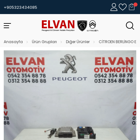
+905323434085
Anasayfa
Ürün Grupları
Diğer Ürünler
CİTROEN BERLİNGO EURO