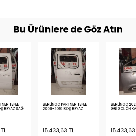
Bu Ürünlere de Göz Atın
TNER TEPEE
BERLİNGO PARTNER TEPEE
BERLİNGO 20
OŞ BEYAZ SAĞ
2009-2019 BOŞ BEYAZ
GRİ SOL ÖN KA
KAPALI KASADAN AÇMA SAĞ
ARKA KAPI
 TL
15.433,63 TL
15.433,63