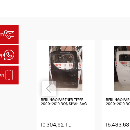
şim
pp
on
TNER TEPEE
BERLİNGO PARTNER TEPEE
BERLİNGO PAR
OŞ GRİ SAĞ
2009-2019 BOŞ SİYAH SAĞ
2009-2019 B
ARKA KAPI
ARKA KAPI
 TL
10.304,92 TL
15.433,63