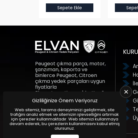
e Ekle
Sepete Ekle
Sepet
KUR
Peugeot çıkma parça, motor,
A
şanzıman, kaporta ve
H
binlerce Peugeot, Citroen
çıkma yedek parçaları uygun
İl
fiyatlarla
G
Elvanotomotiv.com'da. Kredi
kartına taksit fırsatı ile yedek
Gizliliğinize Önem Veriyoruz
Gi
parçalar adresine gelsin.
T
Elvan Otomotiv.
Web sitemiz, tarama deneyiminizi geliştirmek, site
trafiğini analiz etmek ve sitemizin işlevselliğini artırmak
Ü
için çerezler kullanmaktadır. Web sitemizi kullanmaya
devam ederek, bu çerezlerin kullanılmasını kabul etmiş
olursunuz.