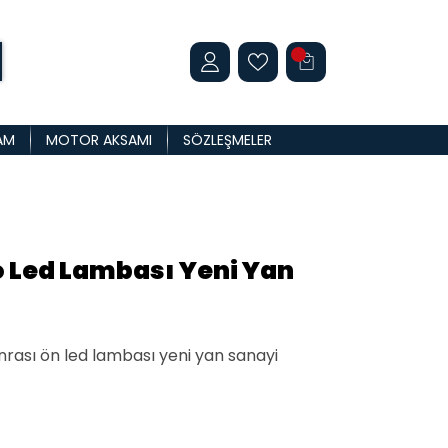
AM
MOTOR AKSAMI
SÖZLEŞMELER
o Led Lambası Yeni Yan
nrası ön led lambası yeni yan sanayi