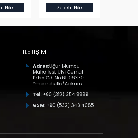
e Ekle
Sepete Ekle
Sepet
İLETIŞIM
Adres
:Uğur Mumcu
Mahallesi, Ulvi Cemal
Erkin Cd. No:61, 06370
Yenimahalle/Ankara
Tel
: +90 (312) 354 8888
GSM
: +90 (532) 343 4085