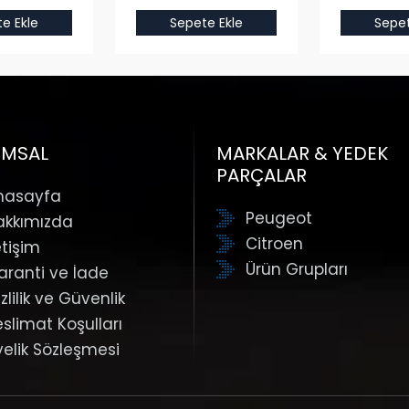
e Ekle
Sepete Ekle
Sepet
UMSAL
MARKALAR & YEDEK
PARÇALAR
nasayfa
Peugeot
akkımızda
Citroen
etişim
Ürün Grupları
aranti ve İade
zlilik ve Güvenlik
eslimat Koşulları
yelik Sözleşmesi