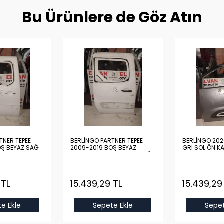
Bu Ürünlere de Göz Atın
TNER TEPEE
BERLİNGO PARTNER TEPEE
BERLİNGO 20
OŞ BEYAZ SAĞ
2009-2019 BOŞ BEYAZ
GRİ SOL ÖN KA
KAPALI KASADAN AÇMA SAĞ
ARKA KAPI
 TL
15.439,29 TL
15.439,29
e Ekle
Sepete Ekle
Sepet