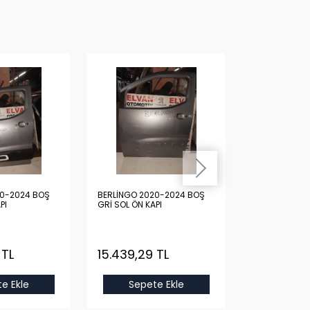
20-2024 BOŞ
BERLİNGO 2020-2024 BOŞ
BERLİNGO 20
PI
GRİ SOL ÖN KAPI
GRİ SOL ÖN KA
 TL
15.439,29 TL
15.439,29
e Ekle
Sepete Ekle
Sepet