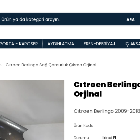
ARA
PORTA - KAROSER
AYDINLATMA
FREN-DEBRIYAJ
İÇ AKS
Cıtroen Berlingo Sağ Çamurluk Çıkma Orjinal
Cıtroen Berlin
Orjinal
Cıtroen Berlingo 2009-2018
Ürün Kodu:
Durumu:
İkinci El