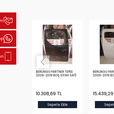
şim
pp
on
TNER TEPEE
BERLİNGO PARTNER TEPEE
BERLİNGO PAR
OŞ GRİ SAĞ
2009-2019 BOŞ SİYAH SAĞ
2009-2019 B
ARKA KAPI
ARKA KAPI
 TL
10.308,69 TL
15.439,29
e Ekle
Sepete Ekle
Sepet