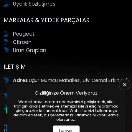
Üyelik Sözleşmesi
MARKALAR & YEDEK PARÇALAR
Peugeot
Citroen
Ürün Grupları
İLETIŞIM
Adres
:Uğur Mumcu Mahallesi, Ulvi Cemal Erkin Cd.
No:61, 06370 Yenimahalle/Ankara
Gizliliğinize Önem Veriyoruz
Tel
: +90 (312) 354 8888
Web sitemiz, tarama deneyiminizi geliştirmek, site
GSM
: +90 (532) 343 4085
trafiğini analiz etmek ve sitemizin işlevselliğini artırmak
için çerezler kullanmaktadır. Web sitemizi kullanmaya
devam ederek, bu çerezlerin kullanılmasını kabul etmiş
olursunuz.
Tüm Hakları Saklıdır. | Bu site Us Yazılım
Kurumsal Web
Tasarım
ve
E-Ticaret
Paketleri ile Hazırlanmıştır. © 2025
Tamam