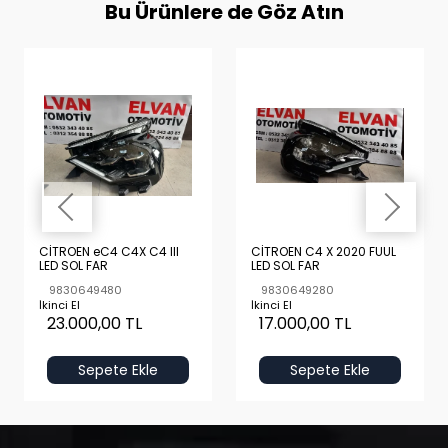
Bu Ürünlere de Göz Atın
CİTROEN eC4 C4X C4 III
CİTROEN C4 X 2020 FUUL
LED SOL FAR
LED SOL FAR
9830649480
9830649280
İkinci El
İkinci El
23.000,00 TL
17.000,00 TL
Sepete Ekle
Sepete Ekle