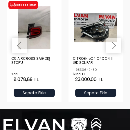
Hızlı Teslimat
C5 AIRCROSS SAĞ DIŞ
CİTROEN eC4 C4X C4 III
STOP'U
LED SOL FAR
9830649480
Yeni
İkinci El
8.078,89 TL
23.000,00 TL
Sepete Ekle
Sepete Ekle