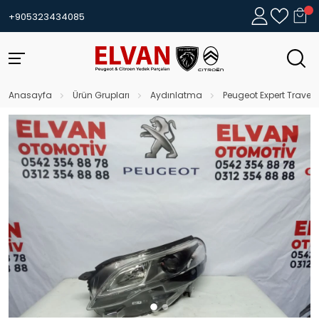
+905323434085
Anasayfa
Ürün Grupları
Aydınlatma
Peugeot Expert Travelle