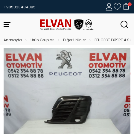
+905323434085
Anasayfa
Ürün Grupları
Diğer Ürünler
PEUGEOT EXPERT 4 SO