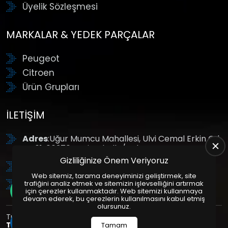
Üyelik Sözleşmesi
MARKALAR & YEDEK PARÇALAR
Peugeot
Citroen
Ürün Grupları
İLETIŞIM
Adres
:Uğur Mumcu Mahallesi, Ulvi Cemal Erkin Cd.
No:61, 06370 Yenimahalle/Ankara
Gizliliğinize Önem Veriyoruz
Tel
: +90 (312) 354 8888
Web sitemiz, tarama deneyiminizi geliştirmek, site
GSM
: +90 (532) 343 4085
trafiğini analiz etmek ve sitemizin işlevselliğini artırmak
için çerezler kullanmaktadır. Web sitemizi kullanmaya
devam ederek, bu çerezlerin kullanılmasını kabul etmiş
olursunuz.
Tüm Hakları Saklıdır. | Bu site Us Yazılım
Kurumsal Web
Tasarım
ve
E-Ticaret
Paketleri ile Hazırlanmıştır. © 2025
Tamam