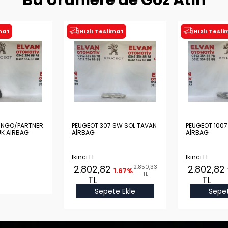
Bu Ürünlere de Göz Atın
imat
Hızlı Teslimat
Hızlı Tesl
LİNGO/PARTNER
PEUGEOT 307 SW SOL TAVAN
PEUGEOT 100
UK AİRBAG
AİRBAG
AİRBAG
İkinci El
İkinci El
2.802,82
2.850,33
2.802,82
1.67%
TL
TL
TL
Sepete Ekle
Sepet