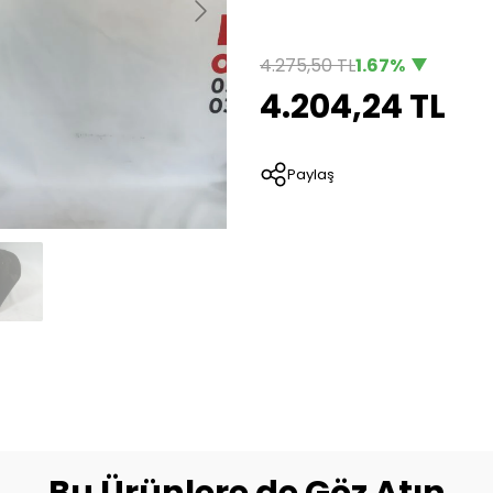
4.275,50 TL
1.67%
4.204,24 TL
Paylaş