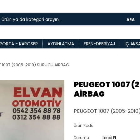
ARA
PORTA - KAROSER
AYDINLATMA
FREN-DEBRIYAJ
İÇ AKS
 1007 (2005-2010) SÜRÜCÜ AİRBAG
PEUGEOT 1007 (
AİRBAG
PEUGEOT 1007 (2005-2010
Ürün Kodu:
Durumu:
İkinci El