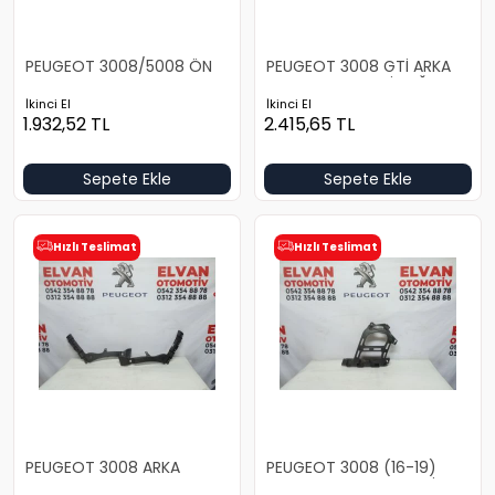
PEUGEOT 3008/5008 ÖN
PEUGEOT 3008 GTİ ARKA
TAMPON BRAKET TAKIMI
TAMPON BRAKETİ SAĞ
İkinci El
İkinci El
1.932,52
TL
2.415,65
TL
Sepete Ekle
Sepete Ekle
Hızlı Teslimat
Hızlı Teslimat
PEUGEOT 3008 ARKA
PEUGEOT 3008 (16-19)
TAMPON BRAKET TAKIMI
ARKA TAMPON BRAKETİ SOL