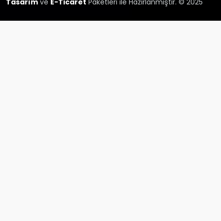
Tasarım
ve
E-Ticaret
Paketleri ile Hazırlanmıştır. © 2025