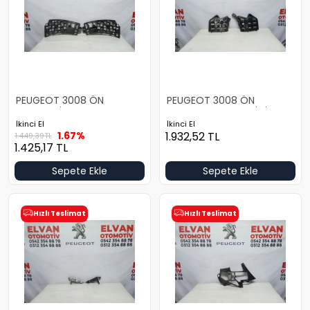
PEUGEOT 3008 ÖN
PEUGEOT 3008 ÖN
TAMPON İÇ BRAKET TAKIMI
TAMPON DARBE EMİCİ
İkinci El
İkinci El
1.67%
1.932,52
TL
1.449,39
TL
1.425,17
TL
Sepete Ekle
Sepete Ekle
Hızlı Teslimat
Hızlı Teslimat