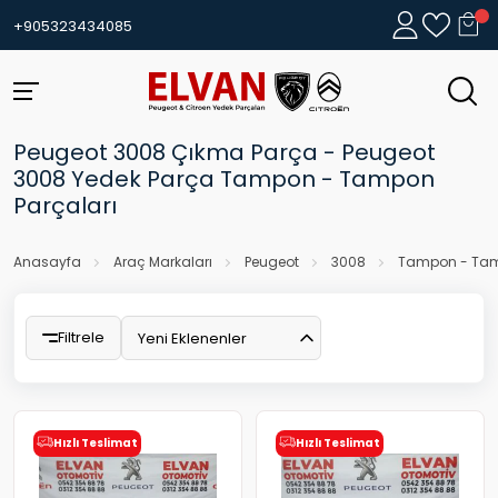
+905323434085
Peugeot 3008 Çıkma Parça - Peugeot
3008 Yedek Parça Tampon - Tampon
Parçaları
Anasayfa
Araç Markaları
Peugeot
3008
Tampon - Tam
Filtrele
Yeni Eklenenler
Hızlı Teslimat
Hızlı Teslimat