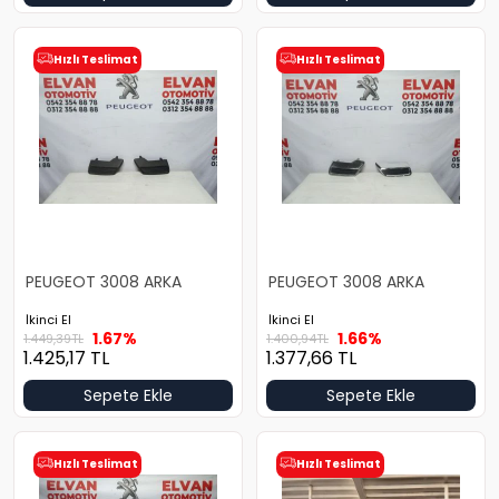
Hızlı Teslimat
Hızlı Teslimat
PEUGEOT 3008 ARKA
PEUGEOT 3008 ARKA
TAMPON IZGARASI TAKIM
TAMPON IZGARA TAKIMI
İkinci El
İkinci El
1.67%
1.66%
1.449,39
TL
1.400,94
TL
1.425,17
TL
1.377,66
TL
Sepete Ekle
Sepete Ekle
Hızlı Teslimat
Hızlı Teslimat