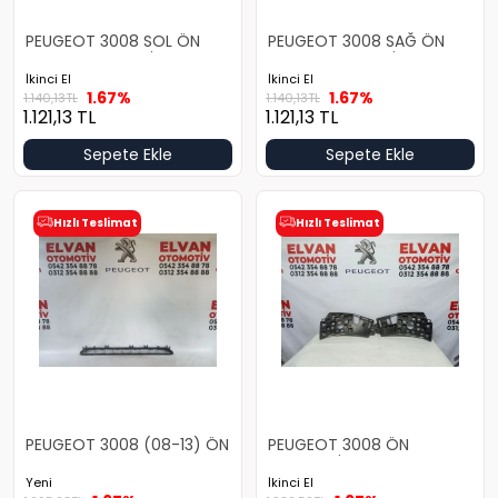
PEUGEOT 3008 SOL ÖN
PEUGEOT 3008 SAĞ ÖN
TAMPON BRAKETİ
TAMPON BRAKETİ
İkinci El
İkinci El
1.67%
1.67%
1.140,13
TL
1.140,13
TL
1.121,13
TL
1.121,13
TL
Sepete Ekle
Sepete Ekle
Hızlı Teslimat
Hızlı Teslimat
PEUGEOT 3008 (08-13) ÖN
PEUGEOT 3008 ÖN
TAMPON ALT IZGARA
TAMPON İÇ BRAKET TAKIMI
Yeni
İkinci El