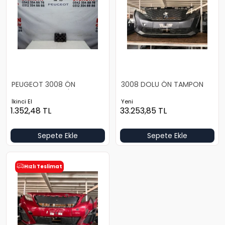
PEUGEOT 3008 ÖN
3008 DOLU ÖN TAMPON
TAMPON BRAKETİ SOL
İkinci El
Yeni
1.352,48
TL
33.253,85
TL
Sepete Ekle
Sepete Ekle
Hızlı Teslimat