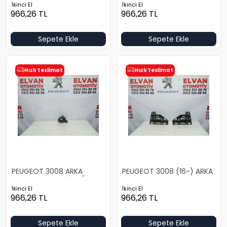
İkinci El
İkinci El
966,26
TL
966,26
TL
Sepete Ekle
Sepete Ekle
Hızlı Teslimat
Hızlı Teslimat
PEUGEOT 3008 ARKA
PEUGEOT 3008 (16-) ARKA
TAMPON BRAKETİ SAĞ
TAMPON BRAKET TAKIMI
İkinci El
İkinci El
966,26
TL
966,26
TL
Sepete Ekle
Sepete Ekle