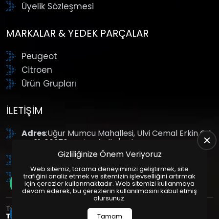
Üyelik Sözleşmesi
MARKALAR & YEDEK PARÇALAR
Peugeot
Citroen
Ürün Grupları
İLETIŞIM
Adres
:Uğur Mumcu Mahallesi, Ulvi Cemal Erkin Cd.
No:61, 06370 Yenimahalle/Ankara
Gizliliğinize Önem Veriyoruz
Tel
: +90 (312) 354 8888
Web sitemiz, tarama deneyiminizi geliştirmek, site
GSM
: +90 (532) 343 4085
trafiğini analiz etmek ve sitemizin işlevselliğini artırmak
için çerezler kullanmaktadır. Web sitemizi kullanmaya
devam ederek, bu çerezlerin kullanılmasını kabul etmiş
olursunuz.
Tüm Hakları Saklıdır. | Bu site Us Yazılım
Kurumsal Web
Tasarım
ve
E-Ticaret
Paketleri ile Hazırlanmıştır. © 2025
Tamam