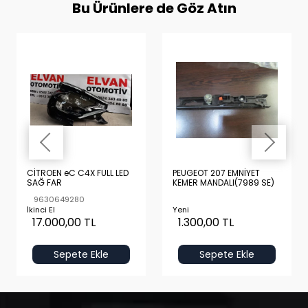
Bu Ürünlere de Göz Atın
CİTROEN eC C4X FULL LED
PEUGEOT 207 EMNİYET
SAĞ FAR
KEMER MANDALI(7989 SE)
9630649280
İkinci El
Yeni
17.000,00 TL
1.300,00 TL
Sepete Ekle
Sepete Ekle