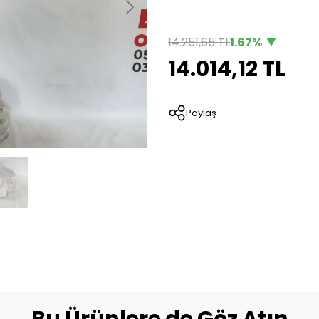
14.251,65 TL
1.67%
14.014,12 TL
Paylaş