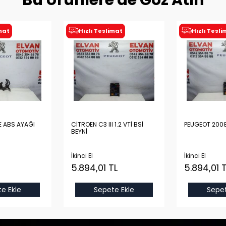
Bu Ürünlere de Göz Atın
imat
Hızlı Teslimat
Hızlı Tesl
E ABS AYAĞI
CİTROEN C3 III 1.2 VTİ BSİ
PEUGEOT 2008
BEYNİ
İkinci El
İkinci El
5.894,01 TL
5.894,01 
e Ekle
Sepete Ekle
Sepet