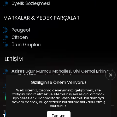
Üyelik Sözleşmesi
MARKALAR & YEDEK PARÇALAR
Peugeot
Citroen
Ürün Grupları
İLETIŞIM
Adres
:Uğur Mumcu Mahallesi, Ulvi Cemal Erkin Cd.
No:61, 06370 Yenimahalle/Ankara
Gizliliğinize Önem Veriyoruz
Tel
: +90 (312) 354 8888
Web sitemiz, tarama deneyiminizi geliştirmek, site
GSM
: +90 (532) 343 4085
trafiğini analiz etmek ve sitemizin işlevselliğini artırmak
için çerezler kullanmaktadır. Web sitemizi kullanmaya
devam ederek, bu çerezlerin kullanılmasını kabul etmiş
olursunuz.
Tüm Hakları Saklıdır. | Bu site Us Yazılım
Kurumsal Web
Tasarım
ve
E-Ticaret
Paketleri ile Hazırlanmıştır. © 2025
Tamam