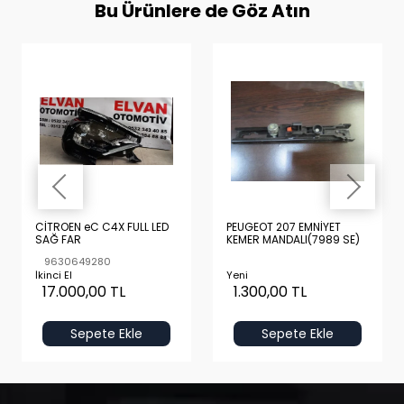
Bu Ürünlere de Göz Atın
CİTROEN eC C4X FULL LED
PEUGEOT 207 EMNİYET
SAĞ FAR
KEMER MANDALI(7989 SE)
9630649280
İkinci El
Yeni
17.000,00 TL
1.300,00 TL
Sepete Ekle
Sepete Ekle