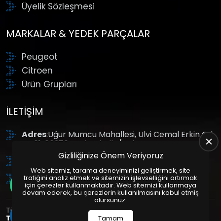
Üyelik Sözleşmesi
MARKALAR & YEDEK PARÇALAR
Peugeot
Citroen
Ürün Grupları
İLETIŞIM
Adres
:Uğur Mumcu Mahallesi, Ulvi Cemal Erkin Cd.
No:61, 06370 Yenimahalle/Ankara
Gizliliğinize Önem Veriyoruz
Tel
: +90 (312) 354 8888
Web sitemiz, tarama deneyiminizi geliştirmek, site
GSM
: +90 (532) 343 4085
trafiğini analiz etmek ve sitemizin işlevselliğini artırmak
için çerezler kullanmaktadır. Web sitemizi kullanmaya
devam ederek, bu çerezlerin kullanılmasını kabul etmiş
olursunuz.
Tüm Hakları Saklıdır. | Bu site Us Yazılım
Kurumsal Web
Tasarım
ve
E-Ticaret
Paketleri ile Hazırlanmıştır. © 2025
Tamam