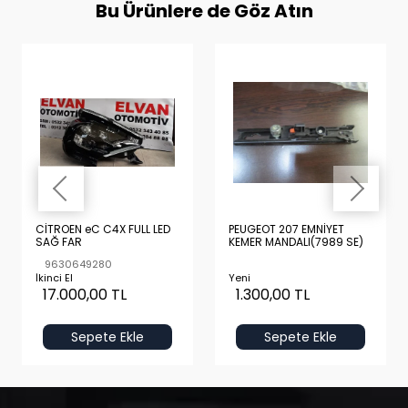
Bu Ürünlere de Göz Atın
CİTROEN eC C4X FULL LED
PEUGEOT 207 EMNİYET
SAĞ FAR
KEMER MANDALI(7989 SE)
9630649280
İkinci El
Yeni
17.000,00 TL
1.300,00 TL
Sepete Ekle
Sepete Ekle