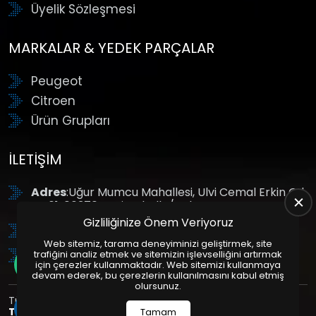
Üyelik Sözleşmesi
MARKALAR & YEDEK PARÇALAR
Peugeot
Citroen
Ürün Grupları
İLETIŞIM
Adres
:Uğur Mumcu Mahallesi, Ulvi Cemal Erkin Cd.
No:61, 06370 Yenimahalle/Ankara
Gizliliğinize Önem Veriyoruz
Tel
: +90 (312) 354 8888
Web sitemiz, tarama deneyiminizi geliştirmek, site
GSM
: +90 (532) 343 4085
trafiğini analiz etmek ve sitemizin işlevselliğini artırmak
için çerezler kullanmaktadır. Web sitemizi kullanmaya
devam ederek, bu çerezlerin kullanılmasını kabul etmiş
olursunuz.
Tüm Hakları Saklıdır. | Bu site Us Yazılım
Kurumsal Web
Tasarım
ve
E-Ticaret
Paketleri ile Hazırlanmıştır. © 2025
Tamam