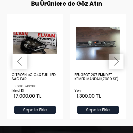
Bu Ürünlere de Göz Atın
CİTROEN eC C4X FULL LED
PEUGEOT 207 EMNİYET
SAĞ FAR
KEMER MANDALI(7989 SE)
9630649280
İkinci El
Yeni
17.000,00 TL
1.300,00 TL
Sepete Ekle
Sepete Ekle